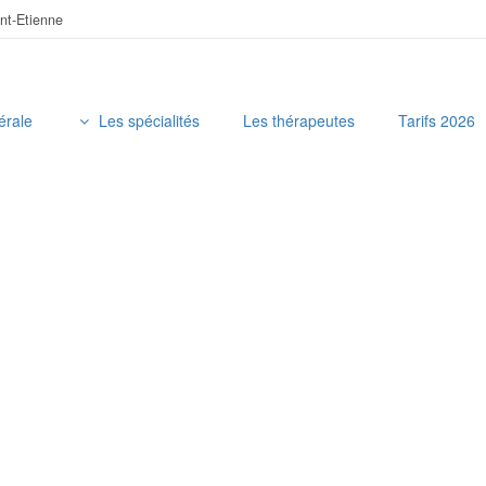
int-Etienne
érale
Les spécialités
Les thérapeutes
Tarifs 2026