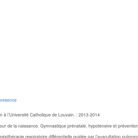
presence
n à l’Université Catholique de Louvain. : 2013-2014
utour de la naissance. Gymnastique prénatale, hypotensive et préventio
inésithérapie respiratoire différentielle guidée par l’auscultation pulmon